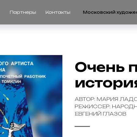
О театре
Аф
р
Партнеры
Контакты
Московский художе
Очень 
истори
АВТОР: МАРИЯ ЛАД
РЕЖИССЕР: НАРОДН
ЕВГЕНИЙ ГЛАЗОВ