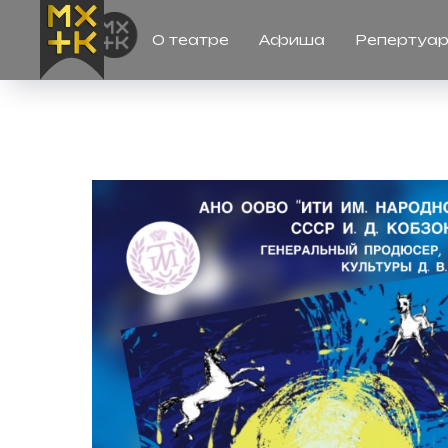
О театре
Афиша
Репертуа